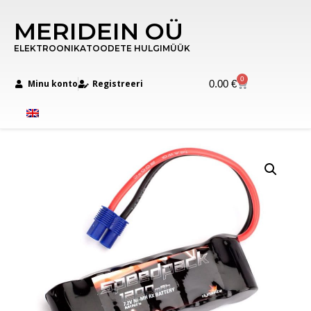
MERIDEIN OÜ
ELEKTROONIKATOODETE HULGIMÜÜK
0
Minu konto
Registreeri
0.00
€