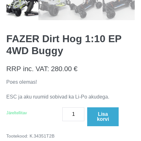
FAZER Dirt Hog 1:10 EP
4WD Buggy
RRP inc. VAT:
280.00
€
Poes olemas!
ESC ja aku ruumid sobivad ka Li-Po akudega.
Järeltellitav
Lisa
korvi
Tootekood:
K.34351T2B