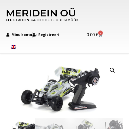
MERIDEIN OÜ
ELEKTROONIKATOODETE HULGIMÜÜK
0
Minu konto
Registreeri
0.00
€