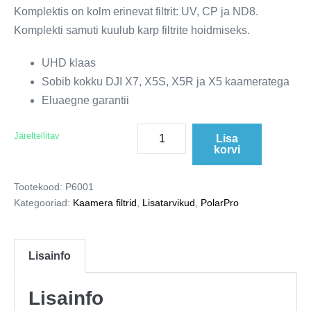
Komplektis on kolm erinevat filtrit: UV, CP ja ND8.
Komplekti samuti kuulub karp filtrite hoidmiseks.
UHD klaas
Sobib kokku DJI X7, X5S, X5R ja X5 kaameratega
Eluaegne garantii
Järeltellitav
Lisa
korvi
Tootekood:
P6001
Kategooriad:
Kaamera filtrid
,
Lisatarvikud
,
PolarPro
Lisainfo
Lisainfo