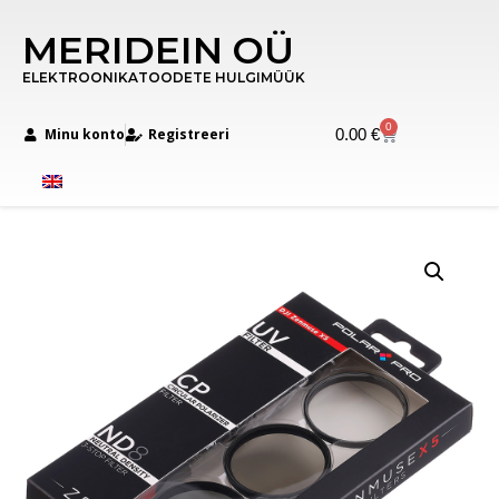
MERIDEIN OÜ
ELEKTROONIKATOODETE HULGIMÜÜK
0
Minu konto
Registreeri
0.00
€